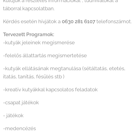
küldjük a részletes információkat , tudnivalókat a
táborral kapcsolatban.
Kérdés esetén hívjátok a
0630 281 6107
telefonszámot.
Tervezett Programok:
-kutyák jeleinek megismerése
-felelős állattartás megismertetése
-kutyák ellátásának megtanulása (sétáltatás, etetés,
itatás, tanítás, fésülés stb )
-kreatív kutyákkal kapcsolatos feladatok
-csapat játékok
- játékok
-medencézés