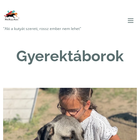
"Aki a kutyát szereti, rossz ember nem lehet"
Gyerektáborok