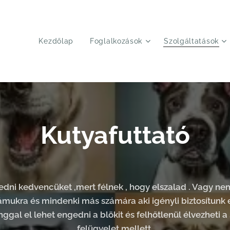
Kezdőlap
Foglalkozások
Szolgáltatások
Kutyafuttató
ni kedvencüket ,mert félnek , hogy elszalad . Vagy ne
mukra és mindenki más számára aki igényli biztosítunk
nggal el lehet engedni a blökit és felhőtlenül élvezheti
felügyelet mellett.