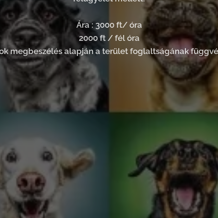
Ára : 3000 ft/ óra
2000 ft / fél óra
ok megbeszélés alapján a terület foglaltságának függv