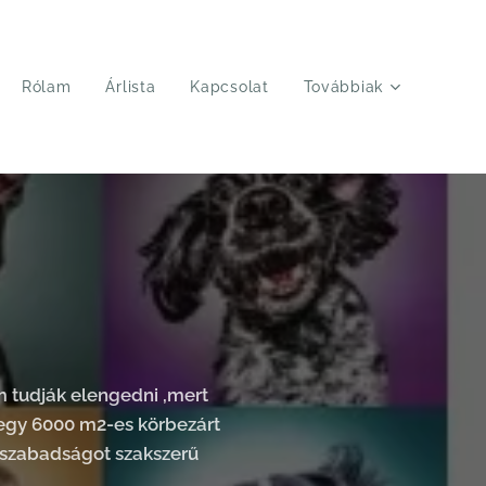
Rólam
Árlista
Kapcsolat
Továbbiak
m tudják elengedni ,mert
 egy 6000 m2-es körbezárt
 a szabadságot szakszerű