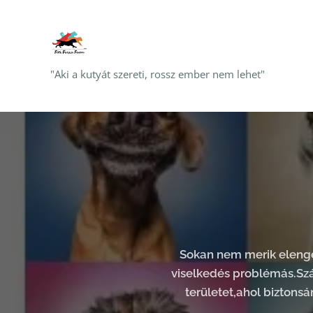
"Aki a kutyát szereti, rossz ember nem lehet"
Sokan nem merik elenged
viselkedés problémás.Szá
területet,ahol biztonsá