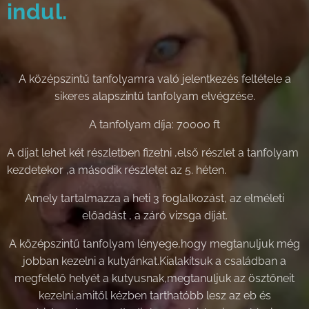
indul.
A középszintű tanfolyamra való jelentkezés feltétele a
sikeres alapszintű tanfolyam elvégzése.
A tanfolyam díja: 70000 ft
A díjat lehet két részletben fizetni ,első részlet a tanfolyam
kezdetekor ,a második részletet az 5. héten.
Amely tartalmazza a heti 3 foglalkozást, az elméleti
előadást , a záró vizsga díját.
A középszintű tanfolyam lényege,hogy megtanuljuk még
jobban kezelni a kutyánkat.Kialakítsuk a családban a
megfelelő helyét a kutyusnak,megtanuljuk az ösztöneit
kezelni,amitől kézben tarthatóbb lesz az eb és