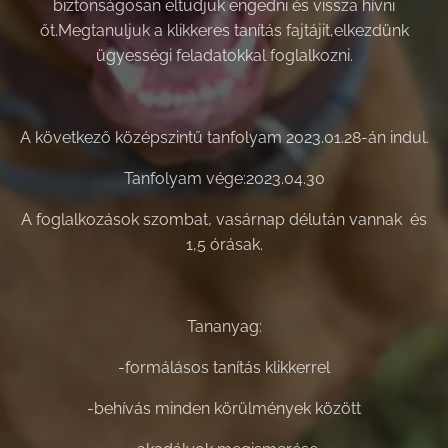
biztonságosan eltudjuk engedni és vissza hívni
őt.Megtanuljuk a klikkeres tanítás fajtájit,elkezdünk
ügyességi feladatokkal foglalkozni.
A következő középszintű tanfolyam 2023.01.28-án indul.
Tanfolyam vége:2023.04.30
A foglalkozások szombat, vasárnap délután vannak és
1,5 órásak.
Tananyag:
-formálásos tanítás klikkerrel
-behívás minden körülmények között