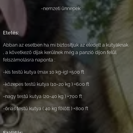
-nemzeti ünnepek
Etetés:
Abban az esetben ha mi biztosítjuk az eledelt a kutyáknak
, a következő díjak kerülnek még a panzió díjon felül
felszámolásra naponta :
-kis testű kutya (max 10 kg-ig) +500 ft
-közepes testű kutya (10-20 kg ) +600 ft
-nagy testű kutya (20-40 kg ) +700 ft
-óriás testű kutya ( 40 kg fölött ) +800 ft
Szállítás: