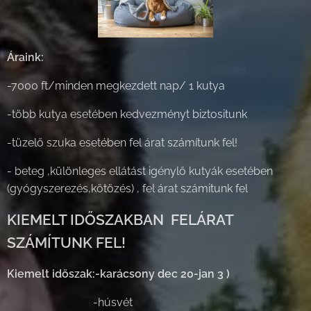
Áraink:
-7000 ft/minden megkezdett nap/ 1 kutya
-több kutya esetében kedvezményt biztositunk
-tüzelő szuka esetében fel árat számítunk fel!
- beteg ,különleges ellátást igénylő kutyák esetében
(gyógyszerezés,kötözés) , fel árat számitunk fel
KIEMELT IDŐSZAKBAN FELÁRAT
SZÁMÍTUNK FEL!
Kiemelt időszak:-karácsony dec 20-jan 3 )
-húsvét