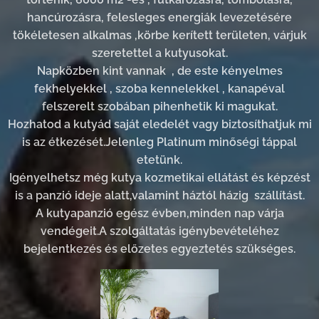
hancúrozásra, felesleges energiák levezetésére
tökéletesen alkalmas ,körbe kerített területen, várjuk
szeretettel a kutyusokat.
Napközben kint vannak , de este kényelmes
fekhelyekkel , szoba kennelekkel , kanapéval
felszerelt szobában pihenhetik ki magukat.
Hozhatod a kutyád saját eledelét vagy biztosíthatjuk mi
is az étkezését.Jelenleg Platinum minőségi táppal
etetünk.
Igényelhetsz még kutya kozmetikai ellátást és képzést
is a panzió ideje alatt,valamint háztól házig szállítást.
A kutyapanzió egész évben,minden nap várja
vendégeit.A szolgáltatás igénybevételéhez
bejelentkezés és előzetes egyeztetés szükséges.