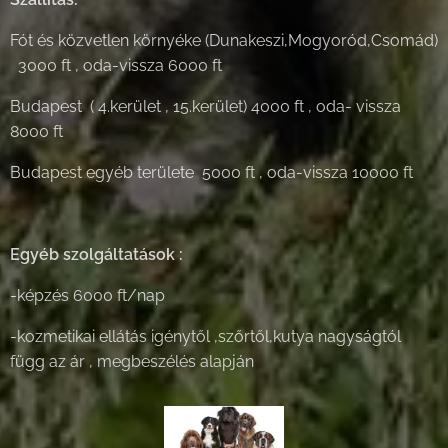
Fót és közvetlen környéke (Dunakeszi,Mogyoród,Csomád)
3000 ft , oda-vissza 6000 ft
Budapest ( 4.kerület , 15.kerület) 4000 ft , oda- vissza
8000 ft
Budapest egyéb területe 5000 ft , oda-vissza 10000 ft
Egyéb szolgáltatások :
-képzés 6000 ft/nap
-kozmetikai ellátás igénytől ,szőrtől,kutya nagyságtól
függ az ár , megbeszélés alapján