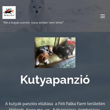
"Aki a kutyát szereti, rossz ember nem lehet"
Kutyapanzió
A kutyák panziós ellátása a Fóti Falka Farm területén
történik, 6000 m2 -es , futkározásra, tombolásra,